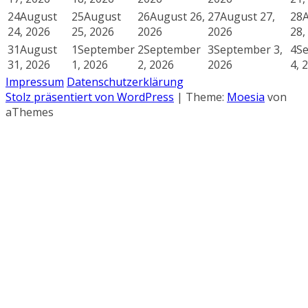
24
August
25
August
26
August 26,
27
August 27,
28
24, 2026
25, 2026
2026
2026
28,
31
August
1
September
2
September
3
September 3,
4
S
31, 2026
1, 2026
2, 2026
2026
4, 
Impressum
Datenschutzerklärung
Stolz präsentiert von WordPress
|
Theme:
Moesia
von
aThemes