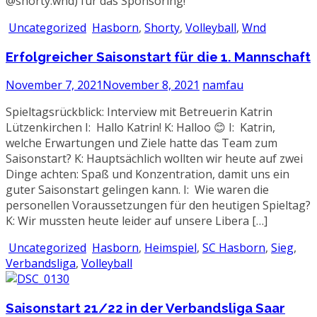
@shorty.wnd) für das Sponsoring!
Uncategorized
Hasborn
,
Shorty
,
Volleyball
,
Wnd
Erfolgreicher Saisonstart für die 1. Mannschaft
November 7, 2021
November 8, 2021
namfau
Spieltagsrückblick: Interview mit Betreuerin Katrin
Lützenkirchen I: Hallo Katrin! K: Halloo 😊 I: Katrin,
welche Erwartungen und Ziele hatte das Team zum
Saisonstart? K: Hauptsächlich wollten wir heute auf zwei
Dinge achten: Spaß und Konzentration, damit uns ein
guter Saisonstart gelingen kann. I: Wie waren die
personellen Voraussetzungen für den heutigen Spieltag?
K: Wir mussten heute leider auf unsere Libera […]
Uncategorized
Hasborn
,
Heimspiel
,
SC Hasborn
,
Sieg
,
Verbandsliga
,
Volleyball
Saisonstart 21/22 in der Verbandsliga Saar