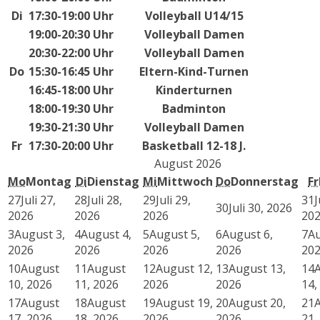
Di
17:30-19:00 Uhr
Volleyball U14/15
19:00-20:30 Uhr
Volleyball Damen
20:30-22:00 Uhr
Volleyball Damen
Do
15:30-16:45 Uhr
Eltern-Kind-Turnen
16:45-18:00 Uhr
Kinderturnen
18:00-19:30 Uhr
Badminton
19:30-21:30 Uhr
Volleyball Damen
Fr
17:30-20:00 Uhr
Basketball 12-18 J.
August 2026
Mo
Montag
Di
Dienstag
Mi
Mittwoch
Do
Donnerstag
Fr
27
Juli 27,
28
Juli 28,
29
Juli 29,
31
J
30
Juli 30, 2026
2026
2026
2026
20
3
August 3,
4
August 4,
5
August 5,
6
August 6,
7
Au
2026
2026
2026
2026
20
10
August
11
August
12
August 12,
13
August 13,
14
10, 2026
11, 2026
2026
2026
14,
17
August
18
August
19
August 19,
20
August 20,
21
17, 2026
18, 2026
2026
2026
21,