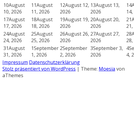
10
August
11
August
12
August 12,
13
August 13,
14
10, 2026
11, 2026
2026
2026
14,
17
August
18
August
19
August 19,
20
August 20,
21
17, 2026
18, 2026
2026
2026
21,
24
August
25
August
26
August 26,
27
August 27,
28
24, 2026
25, 2026
2026
2026
28,
31
August
1
September
2
September
3
September 3,
4
S
31, 2026
1, 2026
2, 2026
2026
4, 
Impressum
Datenschutzerklärung
Stolz präsentiert von WordPress
|
Theme:
Moesia
von
aThemes