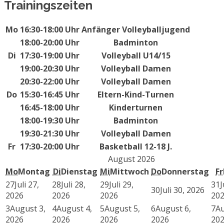
Trainingszeiten
Mo
16:30-18:00 Uhr
Anfänger Volleyballjugend
18:00-20:00 Uhr
Badminton
Di
17:30-19:00 Uhr
Volleyball U14/15
19:00-20:30 Uhr
Volleyball Damen
20:30-22:00 Uhr
Volleyball Damen
Do
15:30-16:45 Uhr
Eltern-Kind-Turnen
16:45-18:00 Uhr
Kinderturnen
18:00-19:30 Uhr
Badminton
19:30-21:30 Uhr
Volleyball Damen
Fr
17:30-20:00 Uhr
Basketball 12-18 J.
August 2026
Mo
Montag
Di
Dienstag
Mi
Mittwoch
Do
Donnerstag
Fr
27
Juli 27,
28
Juli 28,
29
Juli 29,
31
J
30
Juli 30, 2026
2026
2026
2026
20
3
August 3,
4
August 4,
5
August 5,
6
August 6,
7
Au
2026
2026
2026
2026
20